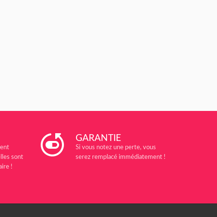
GARANTIE
ent
Si vous notez une perte, vous
lles sont
serez remplacé immédiatement !
ire !