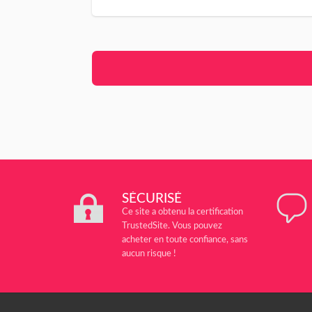
SÉCURISÉ
Ce site a obtenu la certification
TrustedSite. Vous pouvez
acheter en toute confiance, sans
aucun risque !