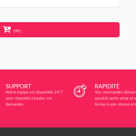
(0€)
SUPPORT
RAPIDITÉ
Notre équipe est disponible 24/7
Vos commandes démarr
pour répondre à toutes vos
aussitôt après achat et e
demandes.
livrées à une vitesse écla