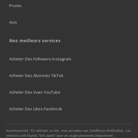
Promo
Avis
Nos meilleurs services
Acheter Des Followers Instagram
Acheter Des Abonnés TikTok
Acheter Des Vues YouTube
Acheter Des Likes Facebook
Avertissement : En utilisant ce site, vous acceptez nos Conditions d'utilisation. Les
services sont fournis "tels quels" pour un usage personnel uniquement ;