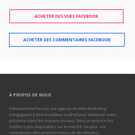
ACHETER DES VUES FACEBOOK
ACHETER DES COMMENTAIRES FACEBOOK
À PROPOS DE NOUS
FollowersPasCher est une agence de Web-Marketing
s’engageant à être le meilleur endroit pour améliorer votre
présence dans les réseaux sociaux. Nous proposons les
meilleurs prix disponibles sur le marché. De plus, vos
commandes démarrent en moins de dix minutes !