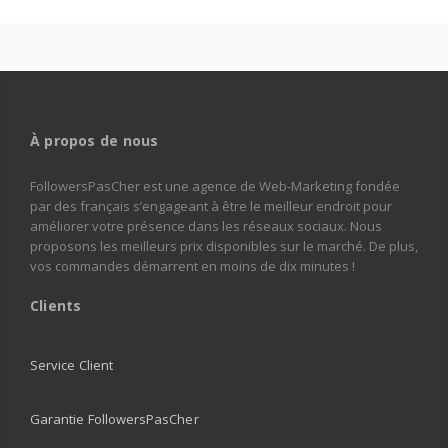
À propos de nous
FollowersPasCher est une agence de Web-Marketing
fondée
par des français
s’engageant à être le meilleur endroit pour
améliorer votre présence dans les réseaux sociaux. Nous
proposons les meilleurs prix disponibles sur le marché. De plus,
vos commandes démarrent en moins de dix minutes !
Clients
Service Client
Garantie FollowersPasCher